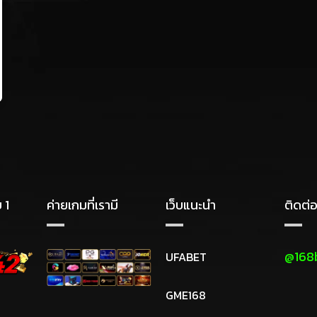
 1
ค่ายเกมที่เรามี
เว็บแนะนำ
ติดต่อ
@168
UFABET
GME168